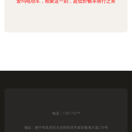
爱玛电动车，相聚这一刻，超低价畅享骑行之美
电话：1397767**
地址：南宁市良庆区大沙田经济开发区银海大道239号