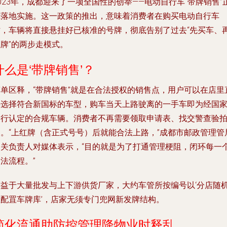
023年，成都迎来了一项全国性的创举——电动自行车“带牌销售”
式落地实施。这一政策的推出，意味着消费者在购买电动自行车
时，车辆将直接悬挂好已核准的号牌，彻底告别了过去“先买车、
牌”的两步走模式。
什么是‘带牌销售’？
简单区释，“带牌销售”就是在合法授权的销售点，用户可以在店里
接选择符合新国标的车型，购车当天上路驶离的一手车即为经国
通行认定的合规车辆。消费者不再需要领取申请表、找交警查验
照。“上红牌（含正式号号）后就能合法上路，”成都市邮政管理管
相关负责人对媒体表示，“目的就是为了打通管理梗阻，闭环每一
法流程。”
得益于大量批发与上下游供货厂家，大约车管所按编号以‘分店随
性配罝车牌库’，店家无须专门兜网新发牌结构。
简化流通助防控管理降物业时释乱