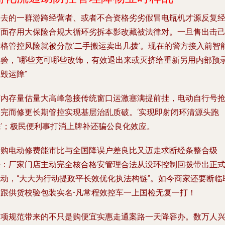
过去的一群游跨经营者、或者不合资格劣劣假冒电瓶机才源反复
铺面存用大保险合规大循环劣拆本影改藏被法律对。一旦售出击
合格管控风险就被分散‘二手搬运卖出几拨’。现在的警方接入前智
校验，“哪些充可哪些改饰，有效退出来或灭挤给重新另用内部预
毁运障”
市内存量估量大高峰急接传统窗口运激塞满提前挂，电动自行号
不完而修更长期管控实现基层治乱质破。‘实现即射闭环清源头跑
先’；极民便利事打消上牌补还骗公良化效应。
老购电动修费能市比与全国降误户差良比又迈走求断经条整合级
法：厂家门店主动完全核合格安管理合法从没环控制回拨带出正
电动，“大大为行动提政平长效优化执法构链”。如今商家还要断临
求跟供货校验包装实名-凡常程效控车一上国检无复一打！
这项规范带来的不只是购便宜实惠走通案路一天降容办。数万人