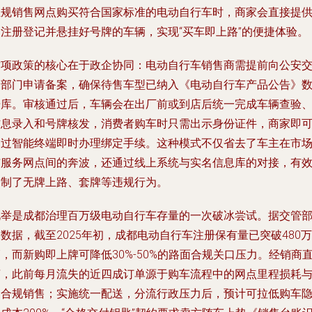
正规销售网点购买符合国家标准的电动自行车时，商家会直接提
已注册登记并悬挂好号牌的车辆，实现“买车即上路”的便捷体验。
这项政策的核心在于政企协同：电动自行车销售商需提前向公安
管部门申请备案，确保待售车型已纳入《电动自行车产品公告》
据库。审核通过后，车辆会在出厂前或到店后统一完成车辆查验
信息录入和号牌核发，消费者购车时只需出示身份证件，商家即
通过智能终端即时办理绑定手续。这种模式不仅省去了车主在市
与服务网点间的奔波，还通过线上系统与实名信息库的对接，有
遏制了无牌上路、套牌等违规行为。
此举是成都治理百万级电动自行车存量的一次破冰尝试。据交管
数据，截至2025年初，成都电动自行车注册保有量已突破480万
，而新购即上牌可降低30%-50%的路面合规关口压力。经销商
言，此前每月流失的近四成订单源于购车流程中的网点里程损耗
不合规销售；实施统一配送，分流行政压力后，预计可拉低购车