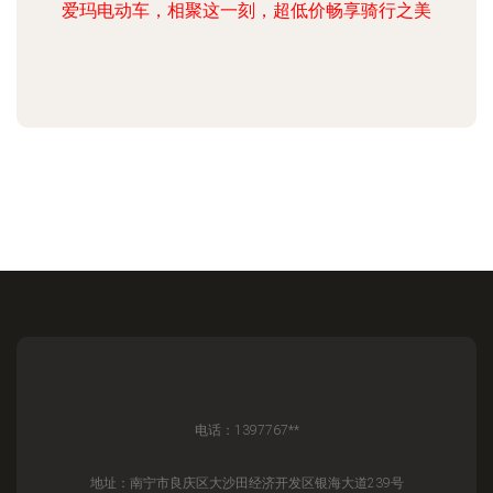
爱玛电动车，相聚这一刻，超低价畅享骑行之美
电话：1397767**
地址：南宁市良庆区大沙田经济开发区银海大道239号