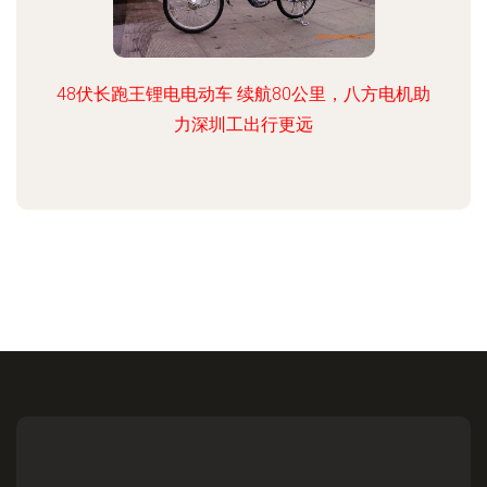
48伏长跑王锂电电动车 续航80公里，八方电机助
力深圳工出行更远